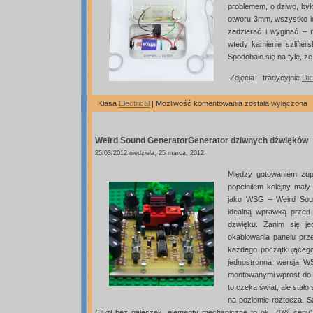
problemem, o dziwo, był
otworu 3mm, wszystko id
zadzierać i wyginać – 
wtedy kamienie szlifier
Spodobało się na tyle, ż
Zdjęcia – tradycyjnie
Di
Konsola
Klasa
Electrical
|
Możliwość komentowania
została wyłączona
Punka
–
Weird Sound Generator
Generator dziwnych dźwięków
Atarowca
25/03/2012 niedziela, 25 marca, 2012
Między gotowaniem zup
popełniłem kolejny mały
jako WSG – Weird Soun
idealną wprawką przed
dzwięku. Zanim się j
okablowania panelu prze
każdego początkującego
jednostronna wersja W
montowanymi wprost do p
to czeka świat, ale stał
na poziomie roztocza. S
(35zł bez gałeczek, elementy mechaniczne to ok. 70% ceny)