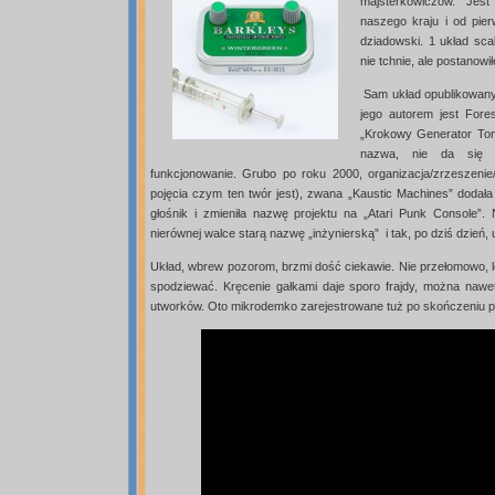
majsterkowiczów. Jes
naszego kraju i od pier
dziadowski. 1 układ scal
nie tchnie, ale postanow
Sam układ opublikowany 
jego autorem jest Fore
„Krokowy Generator Ton
nazwa, nie da się 
funkcjonowanie. Grubo po roku 2000, organizacja/zrzeszeni
pojęcia czym ten twór jest), zwana „Kaustic Machines” dodała
głośnik i zmieniła nazwę projektu na „Atari Punk Console”
nierównej walce starą nazwę „inżynierską” i tak, po dziś dzień,
Układ, wbrew pozorom, brzmi dość ciekawie. Nie przełomowo, le
spodziewać. Kręcenie gałkami daje sporo frajdy, można naw
utworków. Oto mikrodemko zarejestrowane tuż po skończeniu p