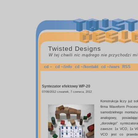
Twisted Designs
W tej chwili nic mądrego nie przychodzi mi
cd ~
cd ~/info
cd ~/kontakt
cd ~/wars
RSS
Syntezator efektowy WP-20
07/06/2012 czwartek, 7 czerwca, 2012
Konstrukcja liczy już s
firma Waveform Process
samodzielnego montażu.
analogowy, posiada
„dorosłego” syntezato
zawsze: 1x VCO, 1x VC
VCO jest co prawda p