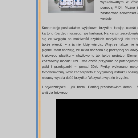
wyskalowanym w V/okt
pomocą MIDI. Można je
zastosować sekwenser 
wejście.
Konstrukcję poskładałem wyjątkowo brzydko, ładując całość 
kartonu (bardzo mocnego, ale kartonu). Na karton zecydował
się ze względu na możliwość szybkich modyfikacji, nie trze
także wiercić – a ja nie lubię wiercić. Wnętrze także nie je
piękne. Mam nadzieję, że układ doczeka się porządnej obudowy
krajowego plastiku – chwilowo to tak jakby prototyp. Elemen
kosztowały niecałe 50zł – lwia część przypadła na potencjomet
gałki i przełączniki – ponad 30zł. Płytkę wykonano meto
fotochemiczną, wzór zaczerpnęto z oryginalnej instrukcji obsług
niestety wyszła dość brzydko. Wszystko wyszło brzydko.
I najważniejsze – jak brzmi. Poniżej przedstawiam demo – 
wyjścia liniowego.