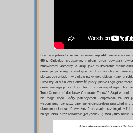
Dlaczego jednak brzmi tak, a nie inaczej? APC zawiera w swej s
556). Opisując urządzenie, multum stron powtarza stwier
multiwibrator astabilny, a drugi jako multiwibrator monostab
generuje przebieg prostokątny, a drugi impulsy – generac
pierwszego układu – w efekcie na wyjściu układu mamy przebie
Pierwszy określa częstotliwość pracy pierwszego generatora [
generowanego przez drugi. Ale co to ma wspólnego z brzmie
Tone Generator” (Krokowy Generator Tonów)? Skąd w ogole bior
nie moge dojść, który potencjometr odpowiada za jaki p
wspomniano, pierwszy timer generuje przebieg prostokątny o ok
określonej długości. Rozważmy 2 przypadki: raz kręcimy [1],
na rysunku), a raz odwrotnie (przypadek 2). Wszystko ładnie i s