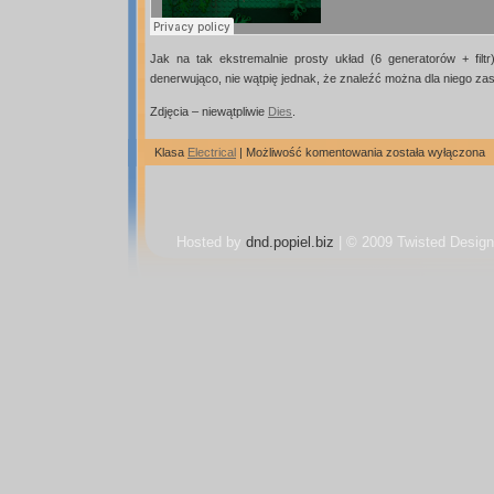
Jak na tak ekstremalnie prosty układ (6 generatorów + filt
denerwująco, nie wątpię jednak, że znaleźć można dla niego za
Zdjęcia – niewątpliwie
Dies
.
Weird
Klasa
Electrical
|
Możliwość komentowania
została wyłączona
Sound
Generator
Generato
dziwnych
dźwięków
Hosted by
dnd.popiel.biz
| © 2009 Twisted Design