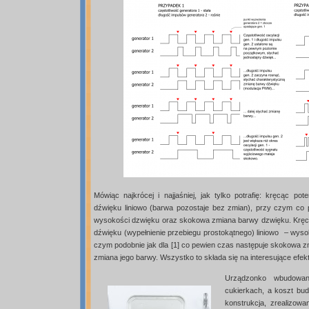
Mówiąc najkrócej i najjaśniej, jak tylko potrafię: kręcąc p
dźwięku liniowo (barwa pozostaje bez zmian), przy czym co
wysokości dzwięku oraz skokowa zmiana barwy dzwięku. Kręc
dźwięku (wypełnienie przebiegu prostokątnego) liniowo – wys
czym podobnie jak dla [1] co pewien czas następuje skokowa
zmiana jego barwy. Wszystko to składa się na interesujące efe
Urządzonko wbudowa
cukierkach, a koszt bud
konstrukcja, zrealizowa