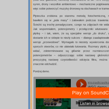
syren, drony i wszelkie ambientowo – mechaniczne pojękiwania.
więc sobie potworzyć muzykę dronową na słuchawach w tramw
Płyteczka zrobiona po staremu metodą fotochemiczną, n
bawiłem się w „pola masy” i żałowałem podczas trawienia 
Ścieżki są trochę ponadgryzane, czego na zdjęciach nie wida
Jak wspomniałem, potencjometry i przełączniki wlutowano
płytkę – i tak, wiem, że są specjalne wersje „do druku”, a
dostanie ich w sklepie to niezły sukces – dlatego zaadaptował
wersje „przewodowe”. Wymagało to niestety wywiercenia do
sporych otworów, co nie ułatwiało lutowania. Rozmary płytki, 
widać, zdeterminowane są głównie przez rozmieszczen
potencjometrów – odpuszczając sobie nastawę głośności
prezyzyjną nastawę częstotliwości odcięcia filtra, można 
znacznie odchudzić.
Poniżej demo.