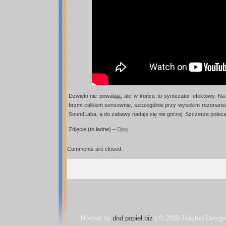
Dzwięki nie powalają, ale w końcu to syntezator efektowy. Na 
brzmi całkiem sensownie, szczególnie przy wysokim rezonansie
SoundLaba, a do zabawy nadaje się nie gorzej. Szczerze polec
Zdjęcie (to ładne) –
Dies
Comments are closed.
Hosted by
dnd.popiel.biz
| © 2009 Twisted Design