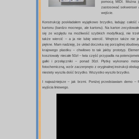
pomocą MIDI. Można je
zastosować sekwenser 
wejście.
Konstrukcję poskładałem wyjątkowo brzydko, ładując całość 
kartonu (bardzo mocnego, ale kartonu). Na karton zecydował
się ze względu na możliwość szybkich modyfikacji, nie trze
także wiercić – a ja nie lubię wiercić. Wnętrze także nie je
piękne. Mam nadzieję, że układ doczeka się porządnej obudowy
krajowego plastiku – chwilowo to tak jakby prototyp. Elemen
kosztowały niecałe 50zł – lwia część przypadła na potencjomet
gałki i przełączniki – ponad 30zł. Płytkę wykonano meto
fotochemiczną, wzór zaczerpnęto z oryginalnej instrukcji obsług
niestety wyszła dość brzydko. Wszystko wyszło brzydko.
I najważniejsze – jak brzmi. Poniżej przedstawiam demo – 
wyjścia liniowego.