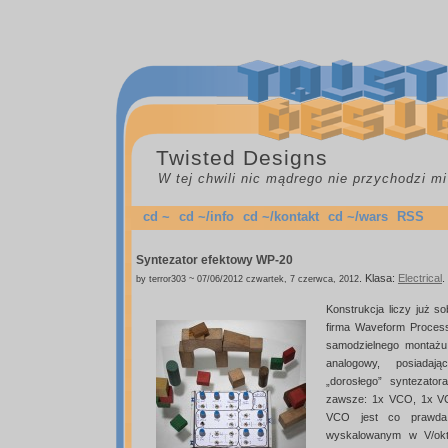
Twisted Designs
W tej chwili nic mądrego nie przychodzi mi
cd ~
cd ~/info
cd ~/kontakt
cd ~/wars
RSS
Syntezator efektowy WP-20
.
Klasa:
Electrical
.
by terror303 ~ 07/06/2012 czwartek, 7 czerwca, 2012
Konstrukcja liczy już s
firma Waveform Process
samodzielnego montażu.
analogowy, posiada
„dorosłego” syntezato
zawsze: 1x VCO, 1x VC
VCO jest co prawda p
wyskalowanym w V/okt