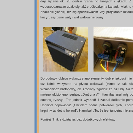
daje łącznie ok. 20 godzin grania po kniejach i łąkach. 
wygospodarować udało się także półeczkę na kanapki. A jak to 
Znacznie głośniej, niż się spodziewałem. Wg. projektanta układu
kuzyn, są różne waty i wat watowi nierówny.
Do budowy układu wykorzystano elementy dobrej jakości, nie 
też ładnie wszystko na płytce ulokować (mimo, iż tak ni
Wzmacniacz kartonowy, ale zrobiony zgodnie ze sztuką. Na 
mojego ulubionego serialu, „Drużyna A”. Hannibal grał rolę 
oceanu, rycząc. Ten jednak wyszedł, i zaczął delikatnie pom
Hannibal odpowiada: „Chciałem nadać potworowi głębi, char
kręcimy tandetny horror!”. Hannibal: „To, że jest tandetny nie z
Poniżej filmik z działania, bez dodatkowych efektów.