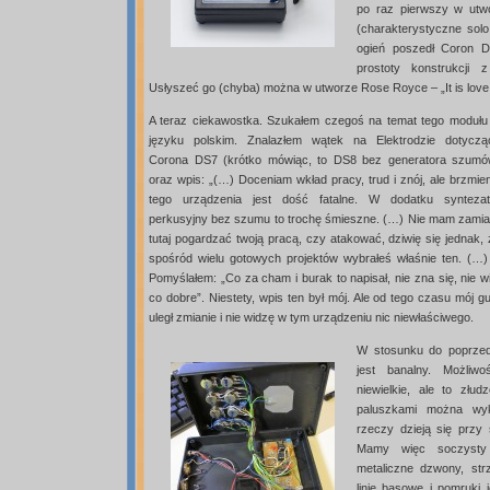
po raz pierwszy w utwo
(charakterystyczne solo
ogień poszedł Coron D
prostoty konstrukcji 
Usłyszeć go (chyba) można w utworze Rose Royce – „It is love 
A teraz ciekawostka. Szukałem czegoś na temat tego modułu
języku polskim. Znalazłem wątek na Elektrodzie dotyczą
Corona DS7 (krótko mówiąc, to DS8 bez generatora szumó
oraz wpis: „(…) Doceniam wkład pracy, trud i znój, ale brzmie
tego urządzenia jest dość fatalne. W dodatku syntezat
perkusyjny bez szumu to trochę śmieszne. (…) Nie mam zamia
tutaj pogardzać twoją pracą, czy atakować, dziwię się jednak,
spośród wielu gotowych projektów wybrałeś właśnie ten. (…) 
Pomyślałem: „Co za cham i burak to napisał, nie zna się, nie w
co dobre”. Niestety, wpis ten był mój. Ale od tego czasu mój g
uległ zmianie i nie widzę w tym urządzeniu nic niewłaściwego.
W stosunku do poprzed
jest banalny. Możliw
niewielkie, ale to złu
paluszkami można wyk
rzeczy dzieją się przy 
Mamy więc soczysty 
metaliczne dzwony, strz
linie basowe i pomruki 