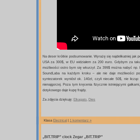
Na deser krótkie podsumowanie. Wyrażę się najdelikatniej jak
USA za 300$, w EU widziałem za 200 euro. Gdybym za taką 
możliwości ostro bym się wkurzył. Za 399$ można nabyć np.
SoundLaba na każdym kroku – ale nie daje możliwości po
syntezatorek wyniósł ok. 140zł, czyli niecałe 50$, nie liczą
nienajgorzej. Poza tym kręcenia fizycznie istniejącymi gałkami
dotykowego daje kupę frajdy.
Za zdjęcia dziękuję:
Elkagato
,
Dies
Klasa
Electrical
|
1 komentarz »
„BIT.TRIP” clock
Zegar „BIT.TRIP”