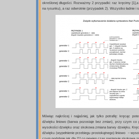
określonej długości. Rozważmy 2 przypadki: raz kręcimy [1],
na rysunku), a raz odwrotnie (przypadek 2). Wszystko ładnie i s
Mówiąc najkrócej i najjaśniej, jak tylko potrafię: kręcąc p
dźwięku liniowo (barwa pozostaje bez zmian), przy czym co
wysokości dzwięku oraz skokowa zmiana barwy dzwięku. Kręc
dźwięku (wypełnienie przebiegu prostokątnego) liniowo – wys
czym podobnie jak dla [1] co pewien czas następuje skokowa