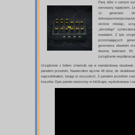
Parę słów o samym synt
sterowany napięciem, 1
1x generator obw
dolno/pasmowoprzepust
skrócie mówiąc, urzą
„dorosłego” syntezato
modułami. Z tyłu urząd
przestrajających gen
generatora obwiedni ora
dwoma bateriami 9V
(urządzenie współpracuj
Urządzenie z bólem zmieściło się w standardowej obudowie
panelem przednim. Nawierciłem łącznie 48 dziur, do okablowan
naprzeklinałem, lutując to wszystko!). Z panelem przednim zw
kosztów. Opis panelu stworzony w InkScape, wydrukowany i zala