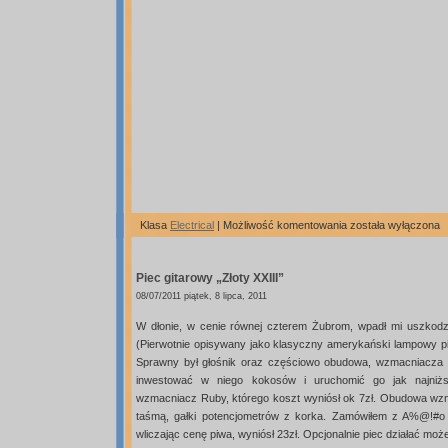
Stylosynth70
Klasa
Electrical
|
Możliwość komentowania
została wyłączona
–
rekonstrukcja
Piec gitarowy „Złoty XXIII”
stylofonu
08/07/2011 piątek, 8 lipca, 2011
W dłonie, w cenie równej czterem Żubrom, wpadł mi uszkodzon
(Pierwotnie opisywany jako klasyczny amerykański lampowy p
Sprawny był głośnik oraz częściowo obudowa, wzmacniacza i
inwestować w niego kokosów i uruchomić go jak najni
wzmacniacz Ruby, którego koszt wyniósł ok 7zł. Obudowa wzm
taśmą, gałki potencjometrów z korka. Zamówiłem z A%@!#o z
wliczając cenę piwa, wyniósł 23zł. Opcjonalnie piec działać moż