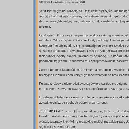
04/09/2011 niedziela, 4 września, 2011
„8 bit trip” to gra na konsolę Wii. Jest dość niezwykła, ale nie b
szczególnie font wykorzystany do podawania wyniku gry. Był to 
4×3, o niezwykle niskiej rozdzielczości. Jako wielki fan niskiej
ujrzenia.
Co do fonta. Oczywiście najprościej wykorzystać go można był
rozbiłem. Od początku rzucano mi kłody pod nogi. Nie mogłem 
kołnierza (nie wiem, jak to się na prawdę nazywa, ale to takie 
ściśle obok siebie). Zaowocowało to osobistym szlifowaniem pil
niezidentyfikowany osobnik połamał mi obudowę. Na końcu usłysz
poddałem się jednak. Zbudowałem, zaprogramowałem, zasiliłem
Zegar oferuje dokładność ok. 1 minuty na rok, co jest wynikie
bateryjne zliczania czasu czyni go niewrażliwym na brak zasilan
Ponieważ diody zielone-oliwkowe są świecą bardzo przeciętnie,
tym, każdy LED wysterowany jest bezpośrednio przez rejestr s
Obudowa składa się z ramki na zdjęcia, przyciętego kawałka pleks
ze szkicownika do suchych pasteli oraz kartonu.
„BIT.TRIP BEAT” to gra, którą poznałem parę lat temu. Jest doś
Urzekł mnie w niej szczególnie font wykorzystany do podawania
wyświetlaczowy krój 4×3, o niezwykle niskiej rozdzielczości. Ja
się od pierwszego ujrzenia.