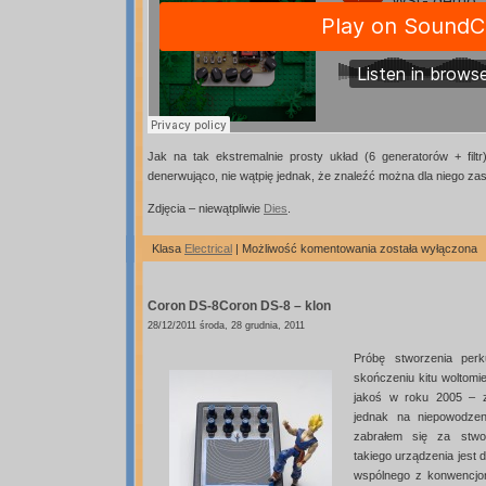
Jak na tak ekstremalnie prosty układ (6 generatorów + filt
denerwująco, nie wątpię jednak, że znaleźć można dla niego za
Zdjęcia – niewątpliwie
Dies
.
Weird
Klasa
Electrical
|
Możliwość komentowania
została wyłączona
Sound
Generator
Generato
Coron DS-8
Coron DS-8 – klon
dziwnych
dźwięków
28/12/2011 środa, 28 grudnia, 2011
Próbę stworzenia perk
skończeniu kitu woltomie
jakoś w roku 2005 – 
jednak na niepowodzen
zabrałem się za stwor
takiego urządzenia jest 
wspólnego z konwencjon