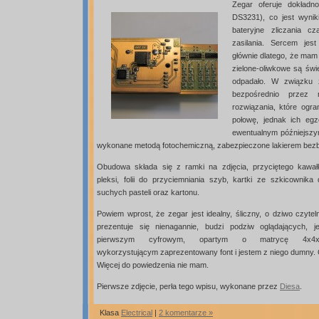
Zegar oferuje dokład
DS3231), co jest wyni
bateryjne zliczania 
zasilania. Sercem jest
głównie dlatego, że mam
zielone-oliwkowe są świ
odpadało. W związku 
bezpośrednio przez re
rozwiązania, które ogra
połowę, jednak ich eg
ewentualnym późniejszym
wykonane metodą fotochemiczną, zabezpieczone lakierem be
Obudowa składa się z ramki na zdjęcia, przyciętego kawał
pleksi, folii do przyciemniania szyb, kartki ze szkicownika 
suchych pasteli oraz kartonu.
Powiem wprost, że zegar jest idealny, śliczny, o dziwo czytel
prezentuje się nienagannie, budzi podziw oglądających, je
pierwszym cyfrowym, opartym o matrycę 4x4x
wykorzystującym zaprezentowany font i jestem z niego dumny. 
Więcej do powiedzenia nie mam.
Pierwsze zdjęcie, perła tego wpisu, wykonane przez
Diesa
.
Klasa
Electrical
|
2 komentarze »