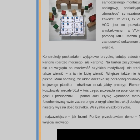
samodzielnego montażu.
analogowy, posiada
„dorosłego” syntezato
zawsze: 1x VCO, 1x VC
VCO jest co prawda p
wyskalowanym w V/okt
pomocą MIDI. Można je
zastosować sekwenser 
wejście.
Konstrukcję poskładałem wyjątkowo brzydko, ładując całość 
kartonu (bardzo mocnego, ale kartonu). Na karton zecydował
się ze względu na możliwość szybkich modyfikacji, nie trze
także wiercić – a ja nie lubię wiercić. Wnętrze także nie je
piękne. Mam nadzieję, że układ doczeka się porządnej obudowy
krajowego plastiku – chwilowo to tak jakby prototyp. Elemen
kosztowały niecałe 50zł – lwia część przypadła na potencjomet
gałki i przełączniki – ponad 30zł. Płytkę wykonano meto
fotochemiczną, wzór zaczerpnęto z oryginalnej instrukcji obsług
niestety wyszła dość brzydko. Wszystko wyszło brzydko.
I najważniejsze – jak brzmi. Poniżej przedstawiam demo – 
wyjścia liniowego.