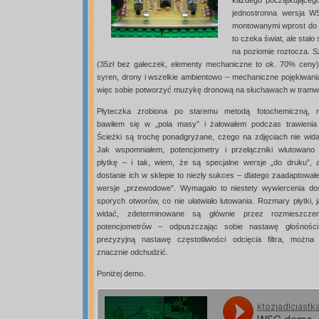
każdego początkującego
jednostronna wersja W
montowanymi wprost do p
to czeka świat, ale stał
na poziomie roztocza. S
(35zł bez gałeczek, elementy mechaniczne to ok. 70% ceny)
syren, drony i wszelkie ambientowo – mechaniczne pojękiwania.
więc sobie potworzyć muzykę dronową na słuchawach w tramw
Płyteczka zrobiona po staremu metodą fotochemiczną, n
bawiłem się w „pola masy” i żałowałem podczas trawienia 
Ścieżki są trochę ponadgryzane, czego na zdjęciach nie wida
Jak wspomniałem, potencjometry i przełączniki wlutowano
płytkę – i tak, wiem, że są specjalne wersje „do druku”, a
dostanie ich w sklepie to niezły sukces – dlatego zaadaptował
wersje „przewodowe”. Wymagało to niestety wywiercenia do
sporych otworów, co nie ułatwiało lutowania. Rozmary płytki, 
widać, zdeterminowane są głównie przez rozmieszczen
potencjometrów – odpuszczając sobie nastawę głośności
prezyzyjną nastawę częstotliwości odcięcia filtra, można 
znacznie odchudzić.
Poniżej demo.