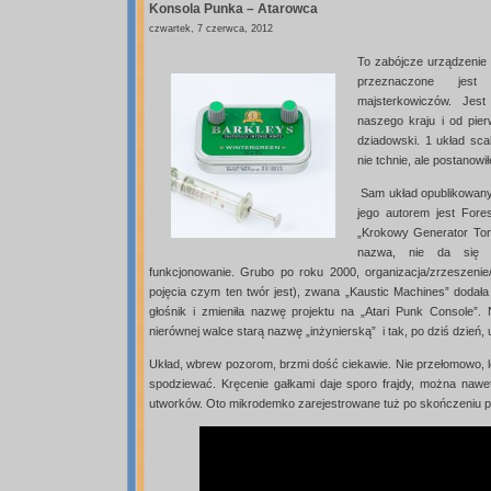
Konsola Punka – Atarowca
20
czwartek, 7 czerwca, 2012
To zabójcze urządzenie 
przeznaczone jest
majsterkowiczów. Jes
naszego kraju i od pier
dziadowski. 1 układ scal
nie tchnie, ale postanow
Sam układ opublikowany 
jego autorem jest Fore
„Krokowy Generator Ton
nazwa, nie da się 
funkcjonowanie. Grubo po roku 2000, organizacja/zrzeszeni
pojęcia czym ten twór jest), zwana „Kaustic Machines” dodała
głośnik i zmieniła nazwę projektu na „Atari Punk Console”
nierównej walce starą nazwę „inżynierską” i tak, po dziś dzień,
Układ, wbrew pozorom, brzmi dość ciekawie. Nie przełomowo, le
spodziewać. Kręcenie gałkami daje sporo frajdy, można naw
utworków. Oto mikrodemko zarejestrowane tuż po skończeniu p