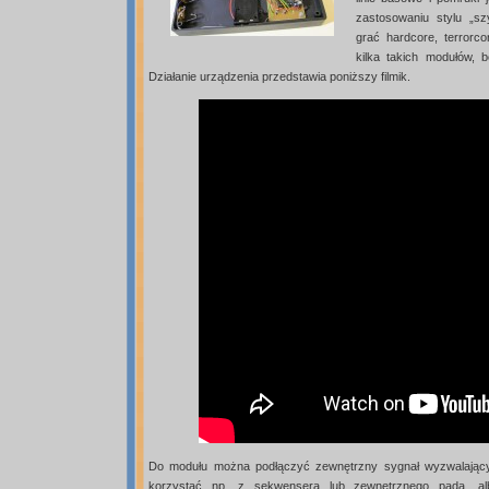
zastosowaniu stylu „s
grać hardcore, terrorc
kilka takich modułów, 
Działanie urządzenia przedstawia poniższy filmik.
Do modułu można podłączyć zewnętrzny sygnał wyzwalający
korzystać np. z sekwensera lub zewnętrznego pada, al