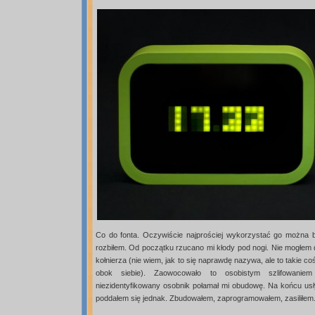
Co do fonta. Oczywiście najprościej wykorzystać go można 
rozbiłem. Od początku rzucano mi kłody pod nogi. Nie mogłem
kołnierza (nie wiem, jak to się naprawdę nazywa, ale to takie c
obok siebie). Zaowocowało to osobistym szlifowaniem
niezidentyfikowany osobnik połamał mi obudowę. Na końcu usły
poddałem się jednak. Zbudowałem, zaprogramowałem, zasiliłem