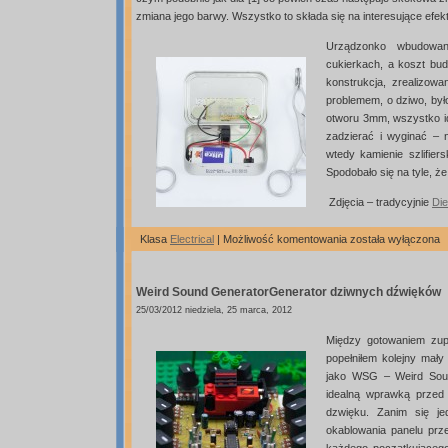
zmiana jego barwy. Wszystko to składa się na interesujące efe
Urządzonko wbudowa
cukierkach, a koszt bud
konstrukcja, zrealizowa
problemem, o dziwo, był
otworu 3mm, wszystko id
zadzierać i wyginać – 
wtedy kamienie szlifier
Spodobało się na tyle, ż
Zdjęcia – tradycyjnie
Di
Konsola
Klasa
Electrical
|
Możliwość komentowania
została wyłączona
Punka
–
Weird Sound Generator
Generator dziwnych dźwięków
Atarowca
25/03/2012 niedziela, 25 marca, 2012
Między gotowaniem zup
popełniłem kolejny mały
jako WSG – Weird Soun
idealną wprawką przed
dzwięku. Zanim się j
okablowania panelu prze