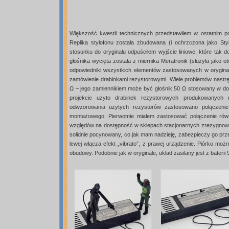
Większość kwestii technicznych przedstawiłem w ostatnim poś
Replika stylofonu została zbudowana (i ochrzczona jako St
stosunku do oryginału odpuściłem wyjście liniowe, które tak 
głośnika wycięta została z miernika Meratronik (służyła jako 
odpowiedniki wszystkich elementów zastosowanych w orygina
zamówienie drabinkami rezystorowymi. Wiele problemów nastręc
Ω – jego zamiennikiem może być głośnik 50 Ω stosowany w d
projekcie użyto drabinek rezystorowych produkowanych 
odwzorowania użytych rezystorów zastosowano połączenie
montażowego. Pierwotnie miałem zastosować połączenie rów
względów na dostępność w sklepach stacjonarnych zrezygnowałe
solidnie pocynowany, co jak mam nadzieję, zabezpieczy go prz
lewej włącza efekt „vibrato”, z prawej urządzenie. Piórko moż
obudowy. Podobnie jak w oryginale, układ zasilany jest z baterii 