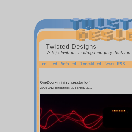
Twisted Designs
W tej chwili nic mądrego nie przychodzi mi
cd ~
cd ~/info
cd ~/kontakt
cd ~/wars
RSS
OneDog – mini syntezator lo-fi
20/08/2012 poniedziałek, 20 sierpnia, 2012