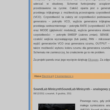
uderzać w obudowę. Schemat funkcjonalny urządzen
przedstawiono na rycinie. Całość oparta jest o generat
przebiegu trójkątnego z możliwością przestrajania częstotliwo
(VCO). Częstotliwość ta zależy od częstotliwości podstawow
generatora – pokrętło VCO, wyjścia generatora trójkątne
przebiegu wolnozmiennego – pokrętła RATE (częstotliwość LF
oraz MODE (głębokość modulacji), wyjścia generatora obwied
częstotliwości – pokrętło SWEEP (zakres zmian). SENSE 
czułość wejścia wyzwalającego (lub pada), PAN – miksowan
wyjść generatorów VCO oraz generatora szumu, OUTPUT – am
także możliwość wyboru koloru szumu dla generatora szumów
Schematu nie zamieszczę, bo znalezienie go to nie problem.
Za projekt panelu oraz jego wycięcie dziękuję
Elkagato
. Za zdję
Klasa
Electrical
|
2 komentarze »
SoundLab Minisynth
SoundLab Minisynth – analogowy 
08/12/2011 czwartek, 8 grudnia, 2011
Pewnego razu, gdy prób
małego syntezatora a
(MFOS) SoundLab Mini-sy