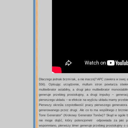
Dlaczego jednak brzmi tak, a nie inaczej? APC zawiera w swej s
556). Opisując urządzenie, multum stron powtarza stwier
multiwibrator astabilny, a drugi jako multiwibrator monostab
generuje przebieg prostokątny, a drugi impulsy – generac
pierwszego układu – w efekcie na wyjściu układu mamy przebie
Pierwszy określa częstotliwość pracy pierwszego generatora [
generowanego przez drugi. Ale co to ma wspólnego z brzmie
Tone Generator” (Krokowy Generator Tonów)? Skąd w ogole bior
nie moge dojść, który potencjometr odpowiada za jaki p
wspomniano, pierwszy timer generuje przebieg prostokątny o ok