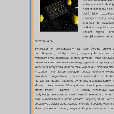
sobie prezent i zbuduj
ścieżek niezbędny do zro
dość niskiej rozdzielcz
stworzyłem wersję kompa
prostszą do wykonania
delikatnie na polskie 
użyłem pięknej, kraj
zaprojektowałem także 
zarazem (a co!).
Syntezator ten „reklamowany” jest jako świetny projekt d
początkujących, młodych ludzi, pragnących wdepnąć 
wspaniały świat analogowej syntezy dźwięku. Mnie doprowadz
prawie na skraj załamania nerwowego, głównie za sprawą opi
konstrukcji urządzenia. Jest on mniej więcej taki: pierwsza str
– „zbuduj mnie, jestem prostym, dobrze udokumentowan
projektem!”; druga strona – „zapewne zauważyłeś, że filtr dzi
nie tak, jak trzeba, podobnie synchronizacja generatorów, it
Musisz zmienić wartości 10 rezystorów i dorobić parę „pająków
strona trzecia – Roman Z. z Kanady przedstawił swo
modyfikację, jest świetna, zmień wartość rezystora z X na Y
wyrzuć kondensator C; strona czwarta – najlepiej od razu weź
dodatkowo zawiera układ „sample and hold” i posiada własne
słowem, delikatnie mówiąc, bałaganik. Ale przebrnąłem przez to