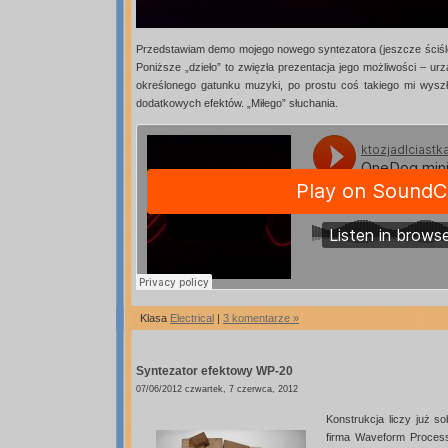
Przedstawiam demo mojego nowego syntezatora (jeszcze ściśle t
Poniższe „dzieło” to zwięzła prezentacja jego możliwości – ur
określonego gatunku muzyki, po prostu coś takiego mi wys
dodatkowych efektów. „Miłego” słuchania.
Klasa
Electrical
|
3 komentarze »
Syntezator efektowy WP-20
07/06/2012 czwartek, 7 czerwca, 2012
Konstrukcja liczy już s
firma Waveform Process