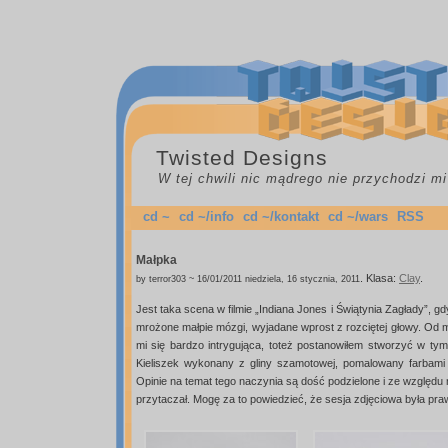
Twisted Designs
W tej chwili nic mądrego nie przychodzi mi
cd ~
cd ~/info
cd ~/kontakt
cd ~/wars
RSS
Małpka
.
Klasa:
Clay
.
by terror303 ~ 16/01/2011 niedziela, 16 stycznia, 2011
Jest taka scena w filmie „Indiana Jones i Świątynia Zagłady”, 
mrożone małpie mózgi, wyjadane wprost z rozciętej głowy. Od 
mi się bardzo intrygująca, toteż postanowiłem stworzyć w tym
Kieliszek wykonany z gliny szamotowej, pomalowany farbami
Opinie na temat tego naczynia są dość podzielone i ze względu n
przytaczał. Mogę za to powiedzieć, że sesja zdjęciowa była pr