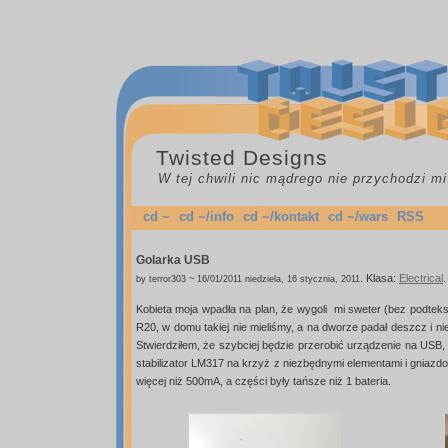
Twisted Designs
W tej chwili nic mądrego nie przychodzi mi
cd ~
cd ~/info
cd ~/kontakt
cd ~/wars
RSS
Golarka USB
.
Klasa:
Electrical
.
by terror303 ~ 16/01/2011 niedziela, 16 stycznia, 2011
Kobieta moja wpadła na plan, że wygoli mi sweter (bez podtekst
R20, w domu takiej nie mieliśmy, a na dworze padał deszcz i nie
Stwierdziłem, że szybciej będzie przerobić urządzenie na USB, c
stabilizator LM317 na krzyż z niezbędnymi elementami i gniazdo 
więcej niż 500mA, a części były tańsze niż 1 bateria.