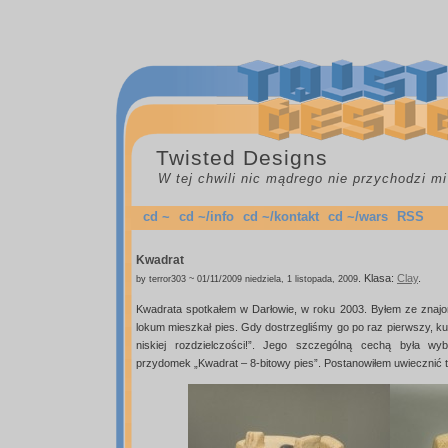
Twisted Designs
W tej chwili nic mądrego nie przychodzi mi
cd ~
cd ~/info
cd ~/kontakt
cd ~/wars
RSS
Kwadrat
.
Klasa:
Clay
.
by terror303 ~ 01/11/2009 niedziela, 1 listopada, 2009
Kwadrata spotkałem w Darłowie, w roku 2003. Byłem ze znaj
lokum mieszkał pies. Gdy dostrzegliśmy go po raz pierwszy, kum
niskiej rozdzielczości!”. Jego szczególną cechą była wyb
przydomek „Kwadrat – 8-bitowy pies”. Postanowiłem uwiecznić t