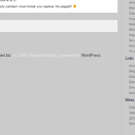
2009 at 02:17
drz
j bylo zamiast i must break you napisac Nu pagadi?
Elec
Gla
Gra
Mat
Mec
Nap
No 
Rec
To 
iel.biz
| © 2009 Twisted Designs | powered by
WordPress
Linki
Ave
Blog
Das
Die
Dre
Kor
Meta
Zalo
Vali
XF
Wor