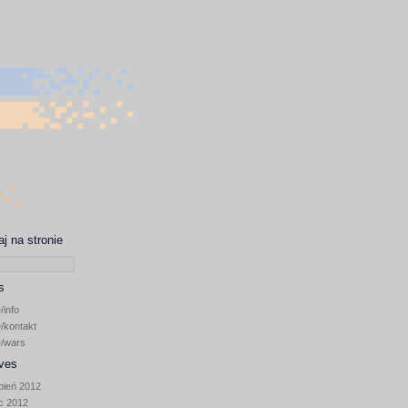
j na stronie
s
/info
/kontakt
~/wars
ves
pień 2012
ec 2012