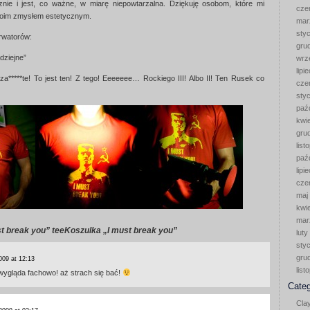
nie i jest, co ważne, w miarę niepowtarzalna. Dziękuję osobom, które mi
cze
moim zmysłem estetycznym.
mar
sty
rwatorów:
gru
dziejne”
wrz
lipi
 za*****te! To jest ten! Z tego! Eeeeeee… Rockiego III! Albo II! Ten Rusek co
cze
sty
paź
kwi
gru
list
paź
lipi
cze
maj
kwi
mar
t break you” tee
Koszulka „I must break you”
luty
sty
gru
2009 at 12:13
list
, wygląda fachowo! aż strach się bać!
Categ
Cla