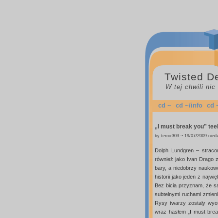
Twisted D
W tej chwili ni
cd ~
cd ~/info
cd 
„I must break you” tee
by terror303 ~ 19/07/2009 niedz
Dolph Lundgren – stracon
również jako Ivan Drago z
bary, a niedobrzy naukow
historii jako jeden z najw
Bez bicia przyznam, że s
subtelnymi ruchami zmien
Rysy twarzy zostały wyo
wraz hasłem „I must brea