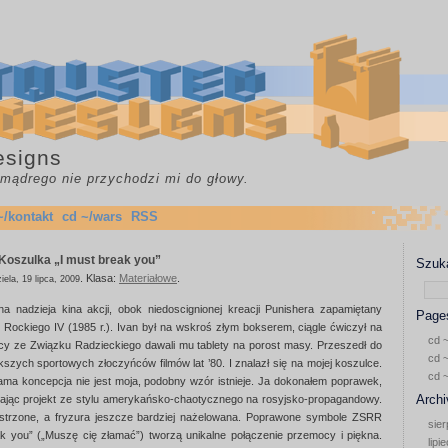
esigns
c mądrego nie przychodzi mi do głowy.
~/kontakt
cd ~/wars
RSS
Koszulka „I must break you”
Szuka
.
Klasa:
Materiałowe
.
iela, 19 lipca, 2009
a nadzieja kina akcji, obok niedoscignionej kreacji Punishera zapamiętany
Page
 Rockiego IV (1985 r.). Ivan był na wskroś złym bokserem, ciągle ćwiczył na
cd ~
cy ze Związku Radzieckiego dawali mu tablety na porost masy. Przeszedł do
cd ~
iększych sportowych złoczyńców filmów lat ’80. I znalazł się na mojej koszulce.
cd 
ama koncepcja nie jest moja, podobny wzór istnieje. Ja dokonałem poprawek,
Archi
iając projekt ze stylu amerykańsko-chaotycznego na rosyjsko-propagandowy.
strzone, a fryzura jeszcze bardziej nażelowana. Poprawone symbole ZSRR
sier
k you” („Muszę cię złamać”) tworzą unikalne połączenie przemocy i piękna.
lipi