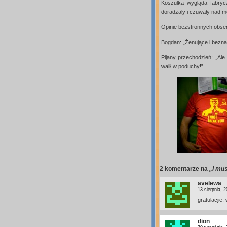
Koszulka wygląda fabrycz
doradzały i czuwały nad 
Opinie bezstronnych obse
Bogdan: „Żenujące i bezna
Pijany przechodzień: „Ale
walił w poduchy!”
2 komentarze
na
„I mus
avelewa
13 sierpnia, 
gratulacjie
dion