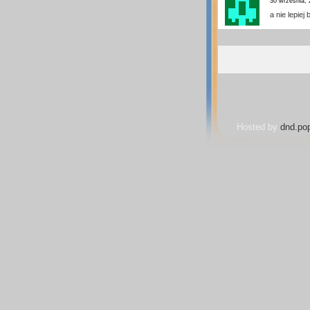
30 września, 
a nie lepie
Hosted by
dnd.pop