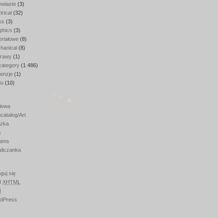
ewiaste
(3)
trical
(32)
ss
(3)
phics
(3)
eriałowe
(8)
hanical
(8)
rawy
(1)
category
(1 486)
enzje
(1)
do
(10)
lewa
catalog/Art
zka
s
ams
aliczanka
guj się
d
XHTML
N
dPress