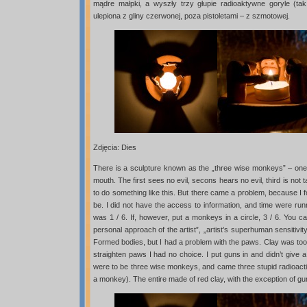
mądre małpki, a wyszły trzy głupie radioaktywne goryle (tak
ulepiona z gliny czerwonej, poza pistoletami – z szmotowej.
Zdjęcia: Dies
There is a sculpture known as the „three wise monkeys” – one 
mouth. The first sees no evil, secons hears no evil, third is not ta
to do something like this. But there came a problem, because I 
be. I did not have the access to information, and time were run
was 1 / 6. If, however, put a monkeys in a circle, 3 / 6. You c
personal approach of the artist”, „artist’s superhuman sensitivity”
Formed bodies, but I had a problem with the paws. Clay was too
straighten paws I had no choice. I put guns in and didn’t give a
were to be three wise monkeys, and came three stupid radioactive 
a monkey). The entire made of red clay, with the exception of gu