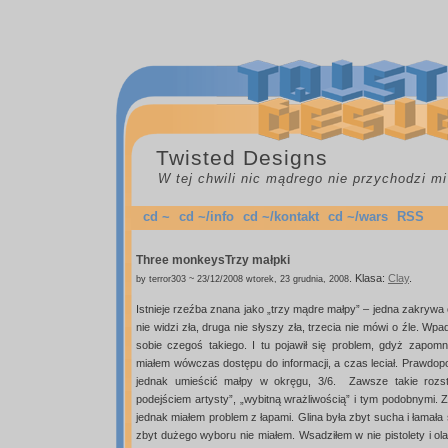
Twisted Designs
W tej chwili nic mądrego nie przychodzi mi
cd ~
cd ~/info
cd ~/kontakt
cd ~/wars
RSS
Three monkeys
Trzy małpki
.
Klasa:
Clay
.
by terror303 ~ 23/12/2008 wtorek, 23 grudnia, 2008
Istnieje rzeźba znana jako „trzy mądre małpy” – jedna zakrywa 
nie widzi zła, druga nie słyszy zła, trzecia nie mówi o źle. Wp
sobie czegoś takiego. I tu pojawił się problem, gdyż zapomni
miałem wówczas dostępu do informacji, a czas leciał. Prawdopod
jednak umieścić małpy w okręgu, 3/6. Zawsze takie rozs
podejściem artysty”, „wybitną wrażliwością” i tym podobnymi. Z
jednak miałem problem z łapami. Glina była zbyt sucha i łamała
zbyt dużego wyboru nie miałem. Wsadziłem w nie pistolety i olał