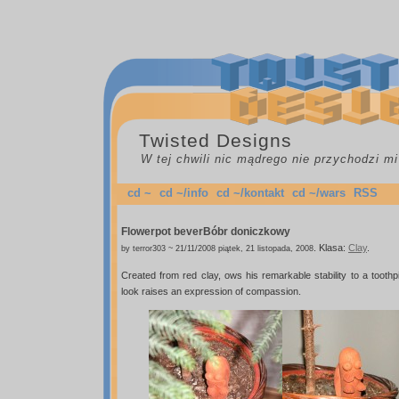
Twisted Designs
W tej chwili nic mądrego nie przychodzi mi
cd ~
cd ~/info
cd ~/kontakt
cd ~/wars
RSS
Flowerpot bever
Bóbr doniczkowy
.
Klasa:
Clay
.
by terror303 ~ 21/11/2008 piątek, 21 listopada, 2008
Created from red clay, ows his remarkable stability to a tooth
look raises an expression of compassion.