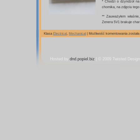
* Chodzi o dzyndzoł n
chomika, na zdjęciu tego
** Zauważyłem właśnie
Zenera 5V1 brakuje cha
Mechan
Klasa
Electrical
,
Mechanical
|
Możliwość komentowania
został
chomik
Hosted by
dnd.popiel.biz
| © 2009 Twisted Design