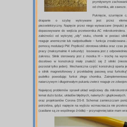
prymitywnym zachowaniem
od chomika, ale zawsze. 
Puknięcie, szurnięcie c
drapanie o szybę wykrywane jest przez eleme
piezoelektryczny. Napięcie przez niego wytwarzane (impuls) je
dopasowywane do wejścia przetwornika AC mikrokontrolera.
zależności od wykrytej „siły” stuku, chomik w postaci silni
reaguje anemicznie lub nadpobudliwie – funkcja zrealizowana 
pomocą modulacji PW. Prędkość obrotowa silnika oraz czas je
pracy (maksymalnie 4 sekundy) losowana jest z odpowiednie
zakresu. Silnik sterowany jest z mostka H – trochę na wyros
docelowo w konstrukcji miały znaleźć się 2 silniki (nieste
pozostał tylko jeden). Mechaniczna część konstrukcji oparta j
o silnik magnetofonowy z przekładnię pasową oraz furkotką
pudełko powodując furkot złego chomika. Zaimplemento
natarczywym i długotrwałym pukaniu zwierz reaguje ze zdwojoną s
Najwięcej problemów sprawił układ wejściowy dla mikrokontro
temat dużo bzdur, układów błędnych, naiwnych i głupkowatych
oraz projektantów Corona DS-8. Schemat zamieszczam poniżej
potrzebna, gdyż napięcie na wyjściu wzmacniacza nie przekroc
(zasilane są ze wspólnego źródła) – przynajmniej takie mam wra