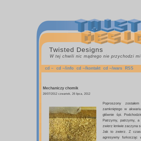
Twisted Designs
W tej chwili nic mądrego nie przychodzi mi
cd ~
cd ~/info
cd ~/kontakt
cd ~/wars
RSS
Mechaniczy chomik
26/07/2012 czwartek, 26 lipca, 2012
Poproszony zostałem
zamkniętego w akwariu
głównie śpi. Podchodz
Patrzymy, patrzymy, a
zwierz leniwie zaczyna s
Jak to zwierz. Z czas
agresywny furkocząc w