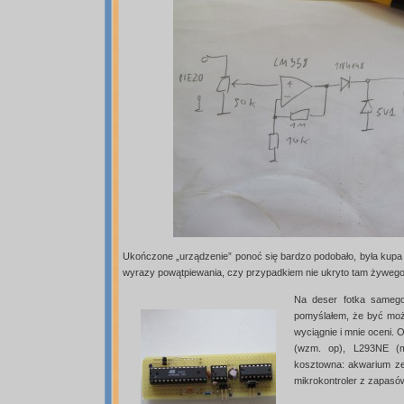
Ukończone „urządzenie” ponoć się bardzo podobało, była kupa ra
wyrazy powątpiewania, czy przypadkiem nie ukryto tam żywego 
Na deser fotka samego
pomyślałem, że być może
wyciągnie i mnie oceni. 
(wzm. op), L293NE (m
kosztowna: akwarium ze 
mikrokontroler z zapasów