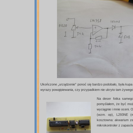
Ukończone „urządzenie” ponoć się bardzo podobało, była kupa ra
wyrazy powątpiewania, czy przypadkiem nie ukryto tam żywego 
Na deser fotka samego
pomyślałem, że być może
wyciągnie i mnie oceni. 
(wzm. op), L293NE (m
kosztowna: akwarium ze 
mikrokontroler z zapasów