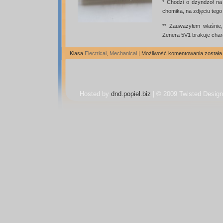
* Chodzi o dzyndzoł n
chomika, na zdjęciu tego
** Zauważyłem właśnie
Zenera 5V1 brakuje cha
Mechan
Klasa
Electrical
,
Mechanical
|
Możliwość komentowania
został
chomik
Hosted by
dnd.popiel.biz
| © 2009 Twisted Design