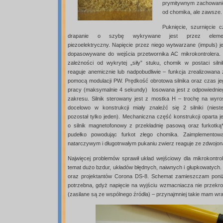
prymitywnym zachowaniem
od chomika, ale zawsze. 
Puknięcie, szurnięcie c
drapanie o szybę wykrywane jest przez eleme
piezoelektryczny. Napięcie przez niego wytwarzane (impuls) je
dopasowywane do wejścia przetwornika AC mikrokontrolera.
zależności od wykrytej „siły” stuku, chomik w postaci silni
reaguje anemicznie lub nadpobudliwie – funkcja zrealizowana 
pomocą modulacji PW. Prędkość obrotowa silnika oraz czas je
pracy (maksymalnie 4 sekundy) losowana jest z odpowiednie
zakresu. Silnik sterowany jest z mostka H – trochę na wyros
docelowo w konstrukcji miały znaleźć się 2 silniki (nieste
pozostał tylko jeden). Mechaniczna część konstrukcji oparta j
o silnik magnetofonowy z przekładnię pasową oraz furkotką
pudełko powodując furkot złego chomika. Zaimplemento
natarczywym i długotrwałym pukaniu zwierz reaguje ze zdwojoną s
Najwięcej problemów sprawił układ wejściowy dla mikrokontro
temat dużo bzdur, układów błędnych, naiwnych i głupkowatych
oraz projektantów Corona DS-8. Schemat zamieszczam poniżej
potrzebna, gdyż napięcie na wyjściu wzmacniacza nie przekroc
(zasilane są ze wspólnego źródła) – przynajmniej takie mam wra