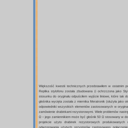
Większość kwestii technicznych przedstawiłem w ostatnim poś
Replika stylofonu została zbudowana (i ochrzczona jako St
stosunku do oryginału odpuściłem wyjście liniowe, które tak 
głośnika wycięta została z miernika Meratronik (służyła jako 
odpowiedniki wszystkich elementów zastosowanych w orygina
zamówienie drabinkami rezystorowymi. Wiele problemów nastręc
Ω – jego zamiennikiem może być głośnik 50 Ω stosowany w d
projekcie użyto drabinek rezystorowych produkowanych 
odwzorowania użytych rezystorów zastosowano połączenie