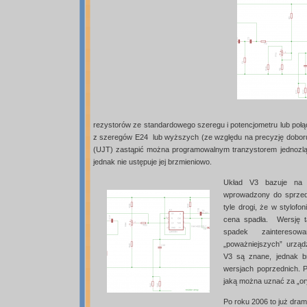
rezystorów ze standardowego szeregu i potencjometru lub poł
z szeregów E24 lub wyższych (ze względu na precyzję doboru 
(UJT) zastąpić można programowalnym tranzystorem jednozl
jednak nie ustępuje jej brzmieniowo.
Układ V3 bazuje na 
wprowadzony do sprzed
tyle drogi, że w stylof
cena spadła. Wersję t
spadek zaintereso
„poważniejszych” urząd
V3 są znane, jednak br
wersjach poprzednich. P
jaką można uznać za „or
Po roku 2006 to już dram