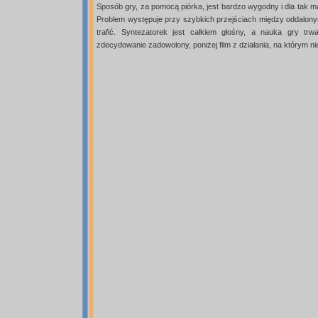
Sposób gry, za pomocą piórka, jest bardzo wygodny i dla tak 
Problem występuje przy szybkich przejściach między oddalonym
trafić. Syntezatorek jest całkiem głośny, a nauka gry tr
zdecydowanie zadowolony, poniżej film z działania, na którym 