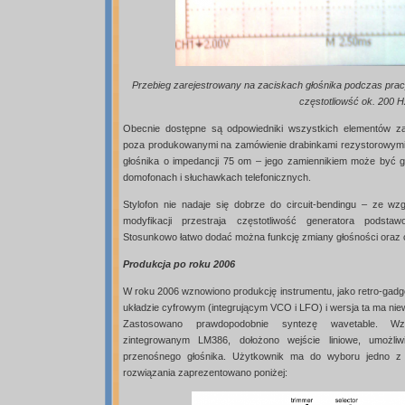
Przebieg zarejestrowany na zaciskach głośnika podczas prac
częstotliowść ok. 200 
Obecnie dostępne są odpowiedniki wszystkich elementów za
poza produkowanymi na zamówienie drabinkami rezystorowymi.
głośnika o impedancji 75 om – jego zamiennikiem może być 
domofonach i słuchawkach telefonicznych.
Stylofon nie nadaje się dobrze do circuit-bendingu – ze wz
modyfikacji przestraja częstotliwość generatora podsta
Stosunkowo łatwo dodać można funkcję zmiany głośności oraz c
Produkcja po roku 2006
W roku 2006 wznowiono produkcję instrumentu, jako retro-gadg
układzie cyfrowym (integrującym VCO i LFO) i wersja ta ma nie
Zastosowano prawdopodobnie syntezę wavetable. Wzm
zintegrowanym LM386, dołożono wejście liniowe, umożliw
przenośnego głośnika. Użytkownik ma do wyboru jedno 
rozwiązania zaprezentowano poniżej: