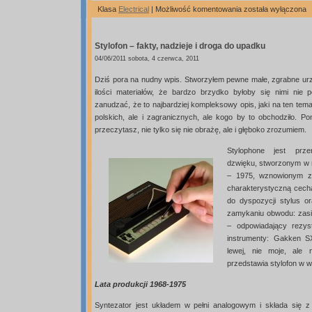
Stylosynth70
Klasa
Electrical
|
Możliwość komentowania
została wyłączona
–
rekonstrukcja
Stylofon – fakty, nadzieje i droga do upadku
stylofonu
04/06/2011 sobota, 4 czerwca, 2011
Dziś pora na nudny wpis. Stworzyłem pewne małe, zgrabne urz
ilości materiałów, że bardzo brzydko byłoby się nimi nie 
zanudzać, że to najbardziej kompleksowy opis, jaki na ten tema
polskich, ale i zagranicznych, ale kogo by to obchodziło. Po
przeczytasz, nie tylko się nie obrażę, ale i głęboko zrozumiem.
Stylophone jest prze
dzwięku, stworzonym w 
– 1975, wznowionym z
charakterystyczną cechą
do dyspozycji stylus o
zamykaniu obwodu: zasil
– odpowiadający rezys
instrumenty: Gakken S
lewej, nie moje, ale 
przedstawia stylofon w w
Lata produkcji 1968-1975
Syntezator jest układem w pełni analogowym i składa się 