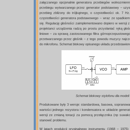
załączanego opcjonalnie generatora przebiegów wolnozmienn
przebiegu wytwarzanego przez generator podstawowy – uzysk
przebieg zbliżony do trójkątnego, o częstotliwości ok. 7 H
częstotliwości generatora podstawowego – wraz ze spadkiem n
się. Regulację głośności zaimplementowano dopiero w wersji 
projektanci urządzenia radzą po prostu przysłaniać ręką głoś
liniowe – za sprawą zastosowanego filtra górnoprzepustowego
przetwarzanego przez głośnik – z tego powodu muzycy najczęs
do mikrofonu. Schemat blokowy opisanego układu przedstawiono
Schemat blokowy stylofonu dla modeli 
Produkowane były 3 wersje: standardowa, basowa, sopranowa 
wartości jednego rezystora i kondensatora w układzie gene
wersji ze zmianą tonacji za pomocą przełącznika (np suwako
stanowić problemu.
W latach produkcji oryginalnego instrumentu (1968 – 1975) 