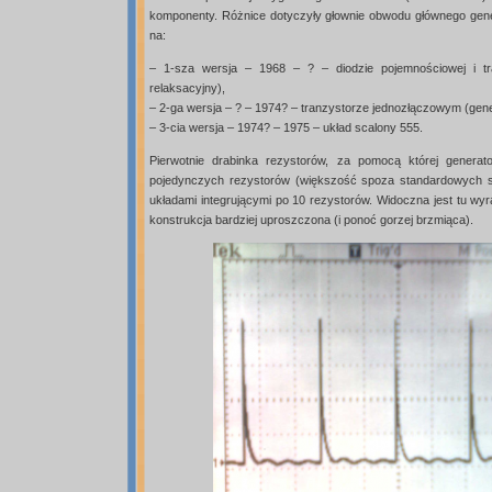
komponenty. Różnice dotyczyły głownie obwodu głównego gen
na:
– 1-sza wersja – 1968 – ? – diodzie pojemnościowej i tr
relaksacyjny),
– 2-ga wersja – ? – 1974? – tranzystorze jednozłączowym (gene
– 3-cia wersja – 1974? – 1975 – układ scalony 555.
Pierwotnie drabinka rezystorów, za pomocą której generat
pojedynczych rezystorów (większość spoza standardowych s
układami integrującymi po 10 rezystorów. Widoczna jest tu wy
konstrukcja bardziej uproszczona (i ponoć gorzej brzmiąca).