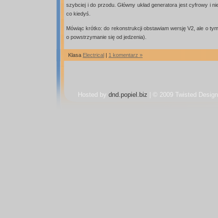
szybciej i do przodu. Główny układ generatora jest cyfrowy i ni
co kiedyś.
Mówiąc krótko: do rekonstrukcji obstawiam wersję V2, ale o tym 
o powstrzymanie się od jedzenia).
Klasa
Electrical
|
1 komentarz »
Hosted by
dnd.popiel.biz
| © 2009 Twisted Design