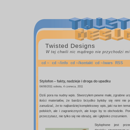
Twisted Designs
W tej chwili nic mądrego nie przychodzi mi
cd ~
cd ~/info
cd ~/kontakt
cd ~/wars
RSS
Stylofon – fakty, nadzieje i droga do upadku
04/06/2011 sobota, 4 czerwca, 2011
Dziś pora na nudny wpis. Stworzyłem pewne małe, zgrabne urz
ilości materiałów, że bardzo brzydko byłoby się nimi nie 
zanudzać, że to najbardziej kompleksowy opis, jaki na ten tema
polskich, ale i zagranicznych, ale kogo by to obchodziło. Po
przeczytasz, nie tylko się nie obrażę, ale i głęboko zrozumiem.
Stylophone jest prze