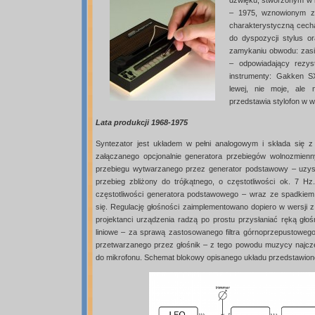
dzwięku, stworzonym w 
– 1975, wznowionym z
charakterystyczną cechą
do dyspozycji stylus o
zamykaniu obwodu: zasil
– odpowiadający rezys
instrumenty: Gakken S
lewej, nie moje, ale 
przedstawia stylofon w w
Lata produkcji 1968-1975
Syntezator jest układem w pełni analogowym i składa się 
załączanego opcjonalnie generatora przebiegów wolnozmienn
przebiegu wytwarzanego przez generator podstawowy – uzysk
przebieg zbliżony do trójkątnego, o częstotliwości ok. 7 H
częstotliwości generatora podstawowego – wraz ze spadkiem n
się. Regulację głośności zaimplementowano dopiero w wersji 
projektanci urządzenia radzą po prostu przysłaniać ręką głoś
liniowe – za sprawą zastosowanego filtra górnoprzepustowego
przetwarzanego przez głośnik – z tego powodu muzycy najczęs
do mikrofonu. Schemat blokowy opisanego układu przedstawiono