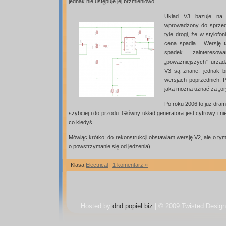
jednak nie ustępuje jej brzmieniowo.
Układ V3 bazuje na 
wprowadzony do sprzed
tyle drogi, że w stylof
cena spadła. Wersję t
spadek zaintereso
„poważniejszych” urząd
V3 są znane, jednak br
wersjach poprzednich. P
jaką można uznać za „or
Po roku 2006 to już dram
szybciej i do przodu. Główny układ generatora jest cyfrowy i ni
co kiedyś.
Mówiąc krótko: do rekonstrukcji obstawiam wersję V2, ale o tym 
o powstrzymanie się od jedzenia).
Klasa
Electrical
|
1 komentarz »
Hosted by
dnd.popiel.biz
| © 2009 Twisted Design