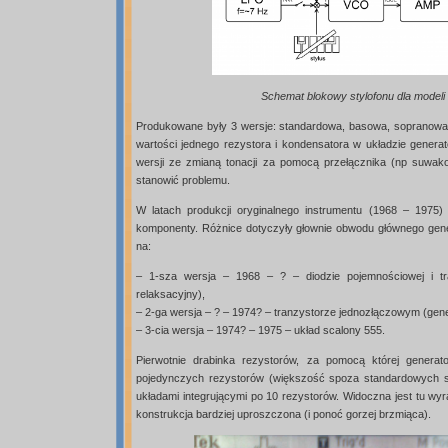
Schemat blokowy stylofonu dla modeli 
Produkowane były 3 wersje: standardowa, basowa, sopranowa 
wartości jednego rezystora i kondensatora w układzie gene
wersji ze zmianą tonacji za pomocą przełącznika (np suwako
stanowić problemu.
W latach produkcji oryginalnego instrumentu (1968 – 1975) 
komponenty. Różnice dotyczyły głownie obwodu głównego gen
na:
– 1-sza wersja – 1968 – ? – diodzie pojemnościowej i tr
relaksacyjny),
– 2-ga wersja – ? – 1974? – tranzystorze jednozłączowym (gene
– 3-cia wersja – 1974? – 1975 – układ scalony 555.
Pierwotnie drabinka rezystorów, za pomocą której generat
pojedynczych rezystorów (większość spoza standardowych s
układami integrującymi po 10 rezystorów. Widoczna jest tu wy
konstrukcja bardziej uproszczona (i ponoć gorzej brzmiąca).