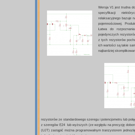
Wersja V1 jest trudna do
specyfikacji niektó
relaksacyjnego bazuje n
pojemnościowej. Produ
Łatwa do rozpoznania
pojedynczych rezystorów
z tych rezystorów poch
ich wartości są takie sa
najbardziej skomplikowa
rezystorów ze standardowego szeregu i potencjometru lub poł
z szeregów E24 lub wyższych (ze względu na precyzję doboru 
(UJT) zastąpić można programowalnym tranzystorem jednozl