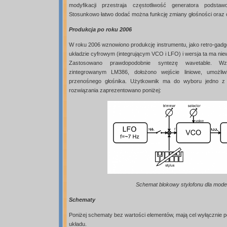
modyfikacji przestraja częstotliwość generatora podsta
Stosunkowo łatwo dodać można funkcję zmiany głośności oraz c
Produkcja po roku 2006
W roku 2006 wznowiono produkcję instrumentu, jako retro-gadg
układzie cyfrowym (integrującym VCO i LFO) i wersja ta ma nie
Zastosowano prawdopodobnie syntezę wavetable. Wzm
zintegrowanym LM386, dołożono wejście liniowe, umożliw
przenośnego głośnika. Użytkownik ma do wyboru jedno 
rozwiązania zaprezentowano poniżej:
Schemat blokowy stylofonu dla mode
Schematy
Poniżej schematy bez wartości elementów, mają cel wyłącznie 
układu.