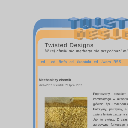
Twisted Designs
W tej chwili nic mądrego nie przychodzi mi
cd ~
cd ~/info
cd ~/kontakt
cd ~/wars
RSS
Mechaniczy chomik
26/07/2012 czwartek, 26 lipca, 2012
Poproszony zostałem
zamkniętego w akwariu
głównie śpi. Podchodz
Patrzymy, patrzymy, a
zwierz leniwie zaczyna s
Jak to zwierz. Z czas
agresywny furkocząc w