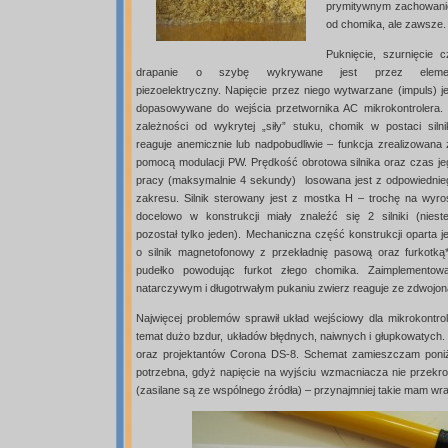
prymitywnym zachowaniem
od chomika, ale zawsze. 
Puknięcie, szurnięcie c
drapanie o szybę wykrywane jest przez eleme
piezoelektryczny. Napięcie przez niego wytwarzane (impuls) je
dopasowywane do wejścia przetwornika AC mikrokontrolera.
zależności od wykrytej „siły” stuku, chomik w postaci silni
reaguje anemicznie lub nadpobudliwie – funkcja zrealizowana 
pomocą modulacji PW. Prędkość obrotowa silnika oraz czas je
pracy (maksymalnie 4 sekundy) losowana jest z odpowiednie
zakresu. Silnik sterowany jest z mostka H – trochę na wyros
docelowo w konstrukcji miały znaleźć się 2 silniki (nieste
pozostał tylko jeden). Mechaniczna część konstrukcji oparta j
o silnik magnetofonowy z przekładnię pasową oraz furkotką
pudełko powodując furkot złego chomika. Zaimplemento
natarczywym i długotrwałym pukaniu zwierz reaguje ze zdwojoną s
Najwięcej problemów sprawił układ wejściowy dla mikrokontro
temat dużo bzdur, układów błędnych, naiwnych i głupkowatych
oraz projektantów Corona DS-8. Schemat zamieszczam poniżej
potrzebna, gdyż napięcie na wyjściu wzmacniacza nie przekroc
(zasilane są ze wspólnego źródła) – przynajmniej takie mam wra