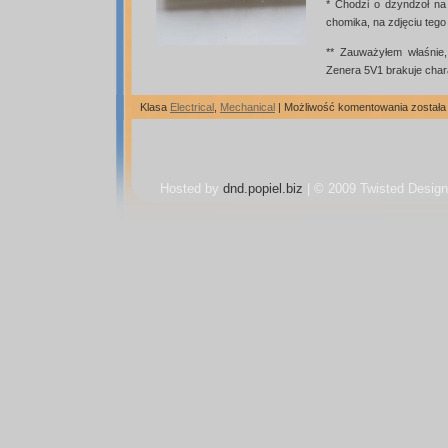
* Chodzi o dzyndzoł n
chomika, na zdjęciu tego
** Zauważyłem właśnie
Zenera 5V1 brakuje cha
Mechan
Klasa
Electrical
,
Mechanical
|
Możliwość komentowania
został
chomik
Hosted by
dnd.popiel.biz
| © 2009 Twisted Design