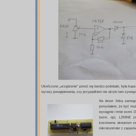
Ukończone „urządzenie” ponoć się bardzo podobało, była kupa ra
wyrazy powątpiewania, czy przypadkiem nie ukryto tam żywego 
Na deser fotka samego
pomyślałem, że być może
wyciągnie i mnie oceni. 
(wzm. op), L293NE (m
kosztowna: akwarium ze 
mikrokontroler z zapasów