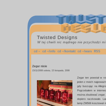
Twisted Designs
W tej chwili nic mądrego nie przychodzi mi
cd ~
cd ~/info
cd ~/kontakt
cd ~/wars
RSS
Zegar nixie
15/11/2008 sobota, 15 listopada, 2008
Zegar ten powstał w r
jeden z moich najpoważn
gdy buszując na Allegr
Pogrzebałem w internec
można zbudować zegar. Z
dopiero raczkowało. L
lamp ZM566 kosztował mn