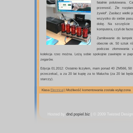
fatalnie polutowana. C
przenosić. Źle rozpl
żywioł”. Zasilacz wielki 
wszystko do siebie pasuj
dobę. Na szczęście u
komputera, czyli de facto
Zamiłowanie do lampek
obecnie ok. 50 sztuk 
podczas złomowania w
kolekcja rzec można. Leżą sobie spokojnie zawinięte w pap
zegarów.
Edycja 01.2012: Ostatnio liczyłem, mam ponad 40 ZM566, 50
przeczekać, a za 20 lat kupię za to Malucha (za 20 lat będzi
starczy).
Zegar
Klasa
Electrical
|
Możliwość komentowania
została wyłączona
nixie
Hosted by
dnd.popiel.biz
| © 2009 Twisted Design