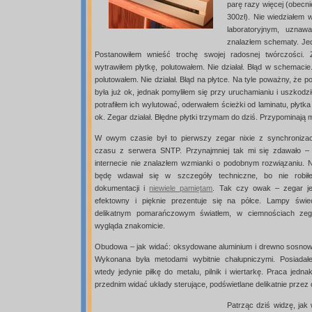
parę razy więcej (obecni
300zł). Nie wiedziałem 
laboratoryjnym, uzna
znalazłem schematy. Jed
Postanowiłem wnieść trochę swojej radosnej twórczości. 
wytrawiłem płytkę, polutowałem. Nie działał. Błąd w schemaci
polutowałem. Nie działał. Błąd na płytce. Na tyle poważny, że p
była już ok, jednak pomyliłem się przy uruchamianiu i uszkodzi
potrafiłem ich wylutować, oderwałem ścieżki od laminatu, płytk
ok. Zegar działał. Błędne płytki trzymam do dziś. Przypominają m
W owym czasie był to pierwszy zegar nixie z synchronizac
czasu z serwera SNTP. Przynajmniej tak mi się zdawało –
internecie nie znalazłem wzmianki o podobnym rozwiązaniu. N
będę wdawał się w szczegóły techniczne, bo nie robił
dokumentacji i
niewiele pamiętam
. Tak czy owak – zegar je
efektowny i pięknie prezentuje się na półce. Lampy świe
delikatnym pomarańczowym światłem, w ciemnościach zeg
wygląda znakomicie.
Obudowa – jak widać: oksydowane aluminium i drewno sosnow
Wykonana była metodami wybitnie chałupniczymi. Posiadał
wtedy jedynie piłkę do metalu, pilnik i wiertarkę. Praca jedna
przednim widać układy sterujące, podświetlane delikatnie przez
Patrząc dziś widzę, jak 