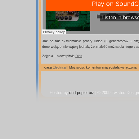
Jak na tak ekstremalnie prosty układ (6 generatorów + filt
denerwująco, nie wątpię jednak, że znaleźć można dla niego za
Zdjęcia – niewątpliwie
Dies
.
Weird
Klasa
Electrical
|
Możliwość komentowania
została wyłączona
Sound
Generator
Generato
dziwnych
dźwięków
Hosted by
dnd.popiel.biz
| © 2009 Twisted Design