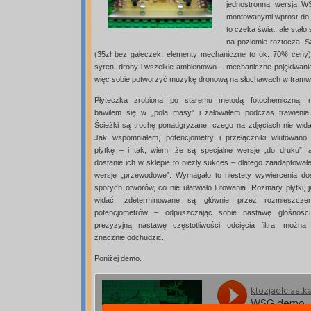
jednostronna wersja W
montowanymi wprost do p
to czeka świat, ale stał
na poziomie roztocza. S
(35zł bez gałeczek, elementy mechaniczne to ok. 70% ceny)
syren, drony i wszelkie ambientowo – mechaniczne pojękiwania.
więc sobie potworzyć muzykę dronową na słuchawach w tramw
Płyteczka zrobiona po staremu metodą fotochemiczną, n
bawiłem się w „pola masy” i żałowałem podczas trawienia 
Ścieżki są trochę ponadgryzane, czego na zdjęciach nie wida
Jak wspomniałem, potencjometry i przełączniki wlutowano
płytkę – i tak, wiem, że są specjalne wersje „do druku”, a
dostanie ich w sklepie to niezły sukces – dlatego zaadaptował
wersje „przewodowe”. Wymagało to niestety wywiercenia do
sporych otworów, co nie ułatwiało lutowania. Rozmary płytki, 
widać, zdeterminowane są głównie przez rozmieszczen
potencjometrów – odpuszczając sobie nastawę głośności
prezyzyjną nastawę częstotliwości odcięcia filtra, można 
znacznie odchudzić.
Poniżej demo.