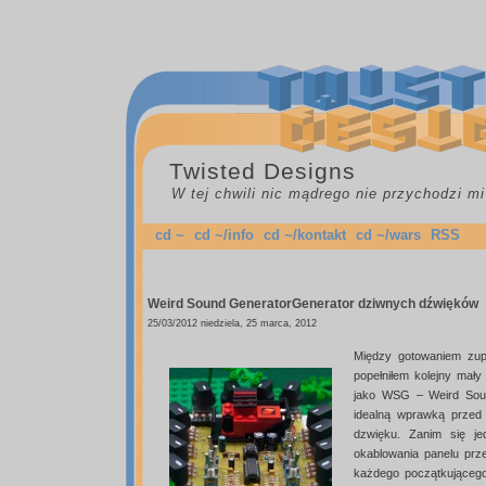
Twisted Designs
W tej chwili nic mądrego nie przychodzi mi
cd ~
cd ~/info
cd ~/kontakt
cd ~/wars
RSS
Weird Sound Generator
Generator dziwnych dźwięków
25/03/2012 niedziela, 25 marca, 2012
Między gotowaniem zup
popełniłem kolejny mały
jako WSG – Weird Soun
idealną wprawką przed
dzwięku. Zanim się j
okablowania panelu prze
każdego początkującego