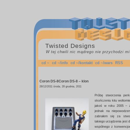
Twisted Designs
W tej chwili nic mądrego nie przychodzi mi
cd ~
cd ~/info
cd ~/kontakt
cd ~/wars
RSS
Coron DS-8
Coron DS-8 – klon
28/12/2011 środa, 28 grudnia, 2011
Próbę stworzenia perk
skończeniu kitu woltomie
jakoś w roku 2005 – 
jednak na niepowodzen
zabrałem się za stwor
takiego urządzenia jest 
wspólnego z konwencjon