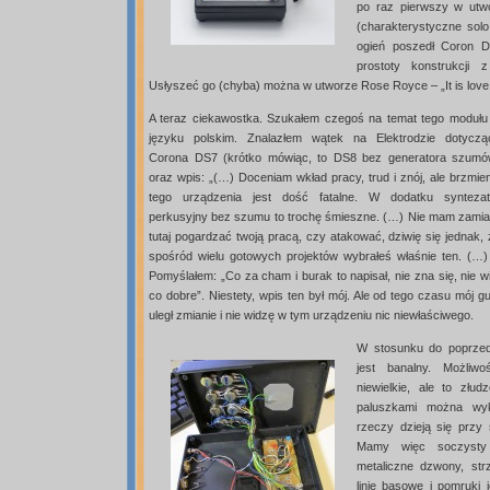
po raz pierwszy w utwo
(charakterystyczne solo
ogień poszedł Coron D
prostoty konstrukcji 
Usłyszeć go (chyba) można w utworze Rose Royce – „It is love 
A teraz ciekawostka. Szukałem czegoś na temat tego modułu
języku polskim. Znalazłem wątek na Elektrodzie dotyczą
Corona DS7 (krótko mówiąc, to DS8 bez generatora szumó
oraz wpis: „(…) Doceniam wkład pracy, trud i znój, ale brzmie
tego urządzenia jest dość fatalne. W dodatku syntezat
perkusyjny bez szumu to trochę śmieszne. (…) Nie mam zamia
tutaj pogardzać twoją pracą, czy atakować, dziwię się jednak,
spośród wielu gotowych projektów wybrałeś właśnie ten. (…) 
Pomyślałem: „Co za cham i burak to napisał, nie zna się, nie w
co dobre”. Niestety, wpis ten był mój. Ale od tego czasu mój g
uległ zmianie i nie widzę w tym urządzeniu nic niewłaściwego.
W stosunku do poprzed
jest banalny. Możliw
niewielkie, ale to złu
paluszkami można wyk
rzeczy dzieją się przy 
Mamy więc soczysty 
metaliczne dzwony, strz
linie basowe i pomruki 