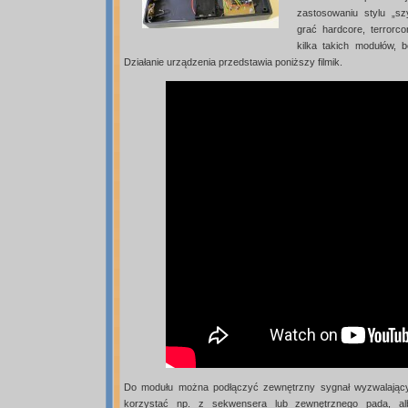
zastosowaniu stylu „s
grać hardcore, terrorc
kilka takich modułów, 
Działanie urządzenia przedstawia poniższy filmik.
Do modułu można podłączyć zewnętrzny sygnał wyzwalający
korzystać np. z sekwensera lub zewnętrznego pada, al