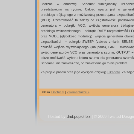
uderzać w obudowę. Schemat funkcjonalny urządzen
przedstawiono na rycinie. Całość oparta jest o generat
przebiegu trójkątnego z możliwością przestrajania częstotliwo
(VCO). Częstotliwość ta zależy od częstotliwości podstawow
generatora – pokrętło VCO, wyjścia generatora trójkątne
przebiegu wolnozmiennego – pokrętła RATE (częstotliwość LF
oraz MODE (głębokość modulacji), wyjścia generatora obwied
częstotliwości – pokrętło SWEEP (zakres zmian). SENSE 
czułość wejścia wyzwalającego (lub pada), PAN – miksowan
wyjść generatorów VCO oraz generatora szumu, OUTPUT – am
także możliwość wyboru koloru szumu dla generatora szumów
Schematu nie zamieszczę, bo znalezienie go to nie problem.
Za projekt panelu oraz jego wycięcie dziękuję
Elkagato
. Za zdję
Klasa
Electrical
|
2 komentarze »
Hosted by
dnd.popiel.biz
| © 2009 Twisted Design