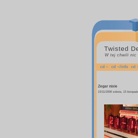
Twisted D
W tej chwili ni
cd ~
cd ~/info
cd 
Zegar nixie
15/11/2008 sobota, 15 listopad