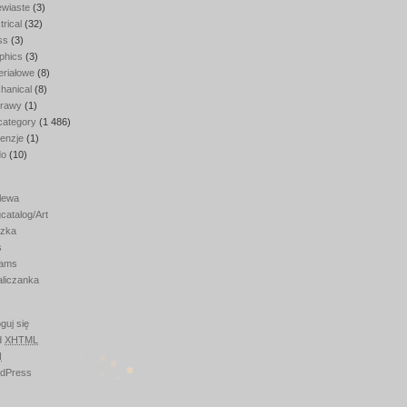
ewiaste
(3)
trical
(32)
ss
(3)
phics
(3)
eriałowe
(8)
hanical
(8)
rawy
(1)
category
(1 486)
enzje
(1)
do
(10)
lewa
catalog/Art
zka
s
ams
aliczanka
guj się
d
XHTML
N
dPress