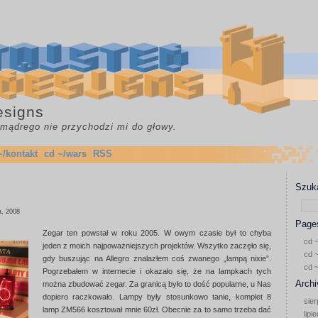
esigns
c mądrego nie przychodzi mi do głowy.
~/kontakt
cd ~/wars
RSS
Szuka
a, 2008
Page
Zegar ten powstał w roku 2005. W owym czasie był to chyba
cd ~
jeden z moich najpoważniejszych projektów. Wszytko zaczęło się,
cd ~
gdy buszując na Allegro znalazłem coś zwanego „lampą nixie”.
cd 
Pogrzebałem w internecie i okazało się, że na lampkach tych
Archi
można zbudować zegar. Za granicą było to dość popularne, u Nas
dopiero raczkowało. Lampy były stosunkowo tanie, komplet 8
sier
lamp ZM566 kosztował mnie 60zł. Obecnie za to samo trzeba dać
lipi