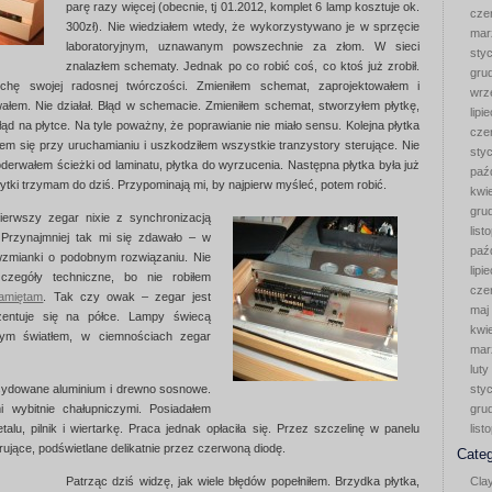
parę razy więcej (obecnie, tj 01.2012, komplet 6 lamp kosztuje ok.
cze
300zł). Nie wiedziałem wtedy, że wykorzystywano je w sprzęcie
mar
laboratoryjnym, uznawanym powszechnie za złom. W sieci
sty
znalazłem schematy. Jednak po co robić coś, co ktoś już zrobił.
gru
chę swojej radosnej twórczości. Zmieniłem schemat, zaprojektowałem i
wrz
wałem. Nie działał. Błąd w schemacie. Zmieniłem schemat, stworzyłem płytkę,
lipi
Błąd na płytce. Na tyle poważny, że poprawianie nie miało sensu. Kolejna płytka
cze
iłem się przy uruchamianiu i uszkodziłem wszystkie tranzystory sterujące. Nie
sty
oderwałem ścieżki od laminatu, płytka do wyrzucenia. Następna płytka była już
paź
płytki trzymam do dziś. Przypominają mi, by najpierw myśleć, potem robić.
kwi
gru
erwszy zegar nixie z synchronizacją
list
Przynajmniej tak mi się zdawało – w
paź
 wzmianki o podobnym rozwiązaniu. Nie
lipi
zegóły techniczne, bo nie robiłem
cze
pamiętam
. Tak czy owak – zegar jest
maj
ezentuje się na półce. Lampy świecą
kwi
ym światłem, w ciemnościach zegar
mar
luty
sydowane aluminium i drewno sosnowe.
sty
 wybitnie chałupniczymi. Posiadałem
gru
talu, pilnik i wiertarkę. Praca jednak opłaciła się. Przez szczelinę w panelu
list
ujące, podświetlane delikatnie przez czerwoną diodę.
Categ
Patrząc dziś widzę, jak wiele błędów popełniłem. Brzydka płytka,
Cla