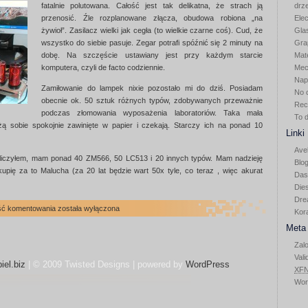
fatalnie polutowana. Całość jest tak delikatna, że strach ją
drz
przenosić. Źle rozplanowane złącza, obudowa robiona „na
Elec
żywioł”. Zasilacz wielki jak cegła (to wielkie czarne coś). Cud, że
Gla
wszystko do siebie pasuje. Zegar potrafi spóźnić się 2 minuty na
Gra
dobę. Na szczęście ustawiany jest przy każdym starcie
Mat
komputera, czyli de facto codziennie.
Mec
Nap
Zamiłowanie do lampek nixie pozostało mi do dziś. Posiadam
No 
obecnie ok. 50 sztuk różnych typów, zdobywanych przeważnie
Rec
podczas złomowania wyposażenia laboratoriów. Taka mała
To 
ą sobie spokojnie zawinięte w papier i czekają. Starczy ich na ponad 10
Linki
Ave
 liczyłem, mam ponad 40 ZM566, 50 LC513 i 20 innych typów. Mam nadzieję
Blog
upię za to Malucha (za 20 lat będzie wart 50x tyle, co teraz , więc akurat
Das
Die
Dre
Zegar
ść komentowania
została wyłączona
Kor
nixie
Meta
Zalo
Vali
iel.biz
| © 2009 Twisted Designs | powered by
WordPress
XF
Wor