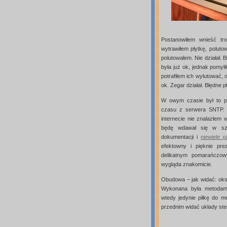
Postanowiłem wnieść tro
wytrawiłem płytkę, poluto
polutowałem. Nie działał. 
była już ok, jednak pomyl
potrafiłem ich wylutować, 
ok. Zegar działał. Błędne 
W owym czasie był to pi
czasu z serwera SNTP. 
internecie nie znalazłem
będę wdawał się w szc
dokumentacji i
niewiele 
efektowny i pięknie pr
delikatnym pomarańczow
wygląda znakomicie.
Obudowa – jak widać: ok
Wykonana była metodami
wtedy jedynie piłkę do me
przednim widać układy ster