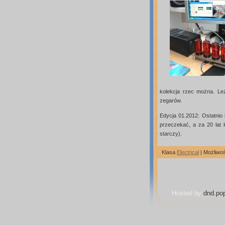
kolekcja rzec można. Leż
zegarów.
Edycja 01.2012: Ostatnio
przeczekać, a za 20 lat k
starczy).
Klasa
Electrical
|
Możliwo
Hosted by
dnd.pop