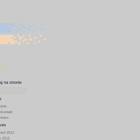
j na stronie
s
/info
/kontakt
~/wars
ves
pień 2012
ec 2012